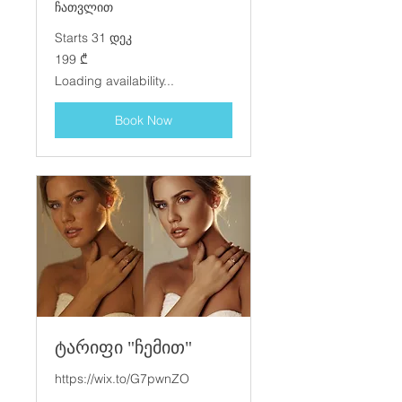
ჩათვლით
Starts 31 დეკ
199
199 ₾
ქართული
ლარი
Loading availability...
Book Now
ტარიფი "ჩემით"
https://wix.to/G7pwnZO