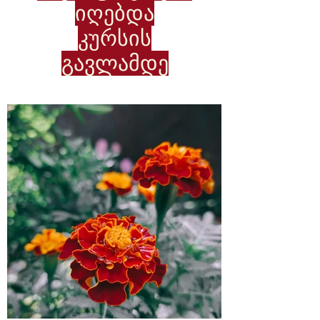
იღებდა
კურსის
გავლამდე