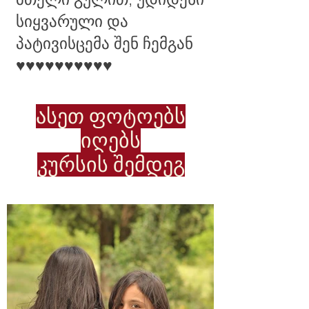
სიყვარული და
პატივისცემა შენ ჩემგან
♥️♥️♥️♥️♥️♥️♥️♥️♥️♥️
ასეთ ფოტოებს
იღებს
კურსის შემდეგ